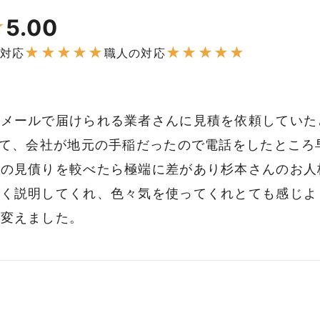
5.00
★
★
★
★
★
★
★
★
★
★
★
対応
職人の対応
クメールで届けられる業者さんに見積を依頼していた
いて、会社が地元の手稲だったので電話をしたところ
社の見債りを較べたら極端に差があり杉本さんのお人
よく説明してくれ、色々気を使ってくれとても感じよ
を変えました。