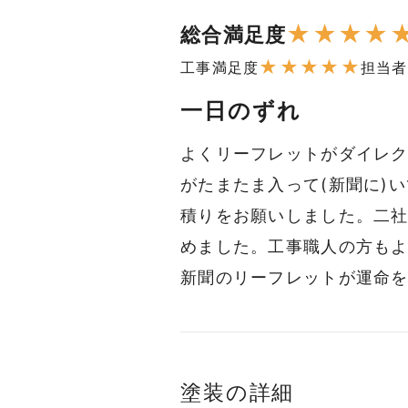
★
★
★
★
総合満足度
★
★
★
★
★
工事満足度
担当者
一日のずれ
よくリーフレットがダイレ
がたまたま入って(新聞に)
積りをお願いしました。二
めました。工事職人の方も
新聞のリーフレットが運命
塗装の詳細