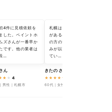
初4件に見積依頼を
札幌は雪や凍結の影響
今回
ました。ペイントホ
があるので、外壁の下
回
ムズさんが一番早か
の方の汚れや細かな傷
工
たです。他の業者は
みが以前から気になっ
ハ
長…
てい…
証…
 さん
きたの さん
宮ちゃ
★
★
★
4
★
★
★
★
★
5
★
★
★
代｜男性｜札幌市
60代｜女性｜札幌市
70代