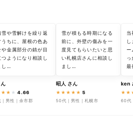
積雪や雪解けを繰り返
雪が積もる時期になる
当
すうちに、屋根の色あ
前に、外壁の傷みを一
し
せや金属部分の錆が目
度見てもらいたいと思
ー
立つようになり相談し
い札幌店さんに相談し
っ
まし…
まし…
最
さん
昭人 さん
ken
★
★
★
★
4.66
★
★
★
★
★
5
★
★
代｜男性｜余市郡
50代｜男性｜札幌市
60