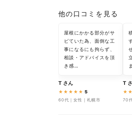
他の口コミを見る
屋根にかかる部分がサ
ビていた為、面倒な工
事になるにも拘らず、
相談・アドバイスを頂
き感…
T さん
T 
★
★
★
★
★
5
★
60代｜女性｜札幌市
70