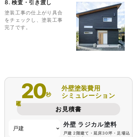
8. 検査・引き渡し
塗装工事の仕上がり具合
をチェックし、塗装工事
完了です。
20
外壁塗装費用
秒
シミュレーション
匿名
お見積書
外壁 ラジカル塗料
戸建 2階建て・延床30坪・足場込