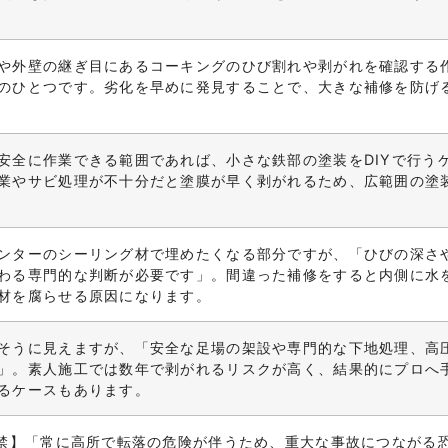
や外壁の継ぎ目にあるコーキングのひび割れや剥がれを確認する
のひとつです。劣化を早めに発見することで、大きな補修を防げ
安全に作業できる範囲であれば、小さな鉄部の塗装をDIYで行う
業やサビ処理が不十分だと塗膜が早く剥がれるため、広範囲の塗
ンターのシーリング材で埋めたくなる部分ですが、「ひびの深さ
わる専門的な判断が必要です」。間違った補修をすると内側に水
材を腐らせる原因になります。
そうに見えますが、「安全な足場の架設や専門的な下地処理、高
」。素人施工では数年で剥がれるリスクが高く、結果的にプロへ
るケースもあります。
厳禁】「常に高所で転落の危険が伴うため、重大な事故につながる