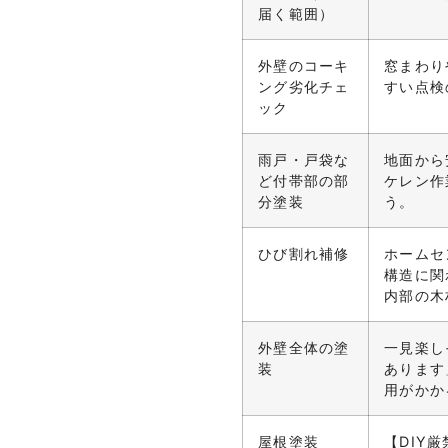
届く範囲）
外壁のコーキ
窓まわり
ング劣化チェ
すい点検
ック
雨戸・戸袋な
地面から
ど付帯部の部
ケレン作
分塗装
う。
ひび割れ補修
ホームセ
構造に関
内部の木
外壁全体の塗
一見楽し
装
あります
用がかか
屋根塗装
【DIY