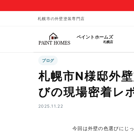
札幌市の外壁塗装専門店
ペイントホームズ
札幌店
ブログ
札幌市N様邸外
びの現場密着レ
2025.11.22
今回は外壁の色選びにじ